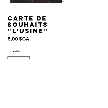
Carte de
souhaits
''L'usine''
Prix
5,00 $CA
Quantité
*
Ajouter au panier
418-264-0622